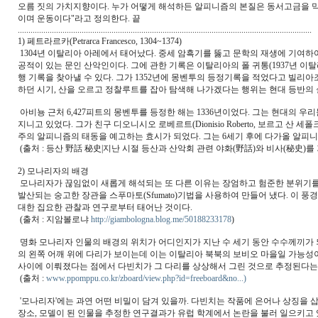
오름 짓의 가치지향이다. 누가 어떻게 해석하든 알피니즘의 본질은 동서고금을 막론
이며 운동이다"라고 정의한다. 끝
..........................................................................................................................................
1) 페트라르카(Petrarca Francesco, 1304~1374)
1304년 이탈리아 아레에서 태어났다. 중세 암흑기를 뚫고 문학의 재생에 기여
공적이 있는 문인 산악인이다. 그에 관한 기록은 이탈리아의 폴 귀통(1937년 이
행 기록을 찾아낼 수 있다. 그가 1352년에 몽벤투의 등정기록을 적었다고 빌리아
하던 시기, 산을 오르고 정찰루트를 잡아 탐색해 나가겠다는 행위는 현대 등반의
아비뇽 근처 6,427피트의 몽벤투를 등정한 해는 1336년이었다. 그는 현대의 
지니고 있었다. 그가 친구 디오니시오 로베르트(Dionisio Roberto, 보르고 산
주의 알피니즘의 태동을 예고하는 효시가 되었다. 그는 6세기 후에 다가올 알피
(출처 : 등산 野話 秘史|지난 시절 등산과 산악회 관련 야화(野話)와 비사(秘史)를 
2) 모나리자의 배경
모나리자가 끊임없이 새롭게 해석되는 또 다른 이유는 장엄하고 험준한 분위기를
발산되는 숭고한 장관을 스푸마토(Sfumato)기법을 사용하여 만들어 냈다. 이
대한 집요한 관찰과 연구로부터 태어난 것이다.
(출처 : 지암볼로냐
http://giambologna.blog.me/50188233178
)
명화 모나리자 인물의 배경의 위치가 어디인지가 지난 수 세기 동안 수수께끼가 
의 왼쪽 어깨 위에 다리가 보이는데 이는 이탈리아 북북의 보비오 마을일 가능성이 높
사이에 이뤄졌다는 점에서 다빈치가 그 다리를 상상해서 그린 것으로 추정된다는
(출처 :
www.ppomppu.co.kr/zboard/view.php?id=freeboard&no...‎)
'모나리자'에는 과연 어떤 비밀이 담겨 있을까. 다빈치는 작품에 은어나 상징을 삽
장소, 모델이 된 인물을 추정한 연구결과가 유럽 학계에서 논란을 불러 일으키고 