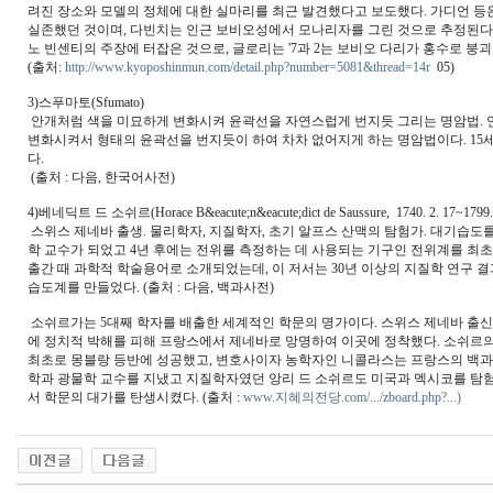
려진 장소와 모델의 정체에 대한 실마리를 최근 발견했다고 보도했다. 가디언 등
실존했던 것이며, 다빈치는 인근 보비오성에서 모나리자를 그린 것으로 추정된다고 밝
노 빈센티의 주장에 터잡은 것으로, 글로리는 '7과 2는 보비오 다리가 홍수로 붕괴
(출처:
http://www.kyoposhinmun.com/detail.php?number=5081&thread=14r
05)
3)스푸마토(Sfumato)
안개처럼 색을 미묘하게 변화시켜 윤곽선을 자연스럽게 번지듯 그리는 명암법. 연기
변화시켜서 형태의 윤곽선을 번지듯이 하여 차차 없어지게 하는 명암법이다. 15
다.
(출처 : 다음, 한국어사전)
4)베네딕트 드 소쉬르(Horace B&eacute;n&eacute;dict de Saussure, 1740. 2. 17~1799. 
스위스 제네바 출생. 물리학자, 지질학자, 초기 알프스 산맥의 탐험가. 대기습도를
학 교수가 되었고 4년 후에는 전위를 측정하는 데 사용되는 기구인 전위계를 최초로 개발했다
출간 때 과학적 학술용어로 소개되었는데, 이 저서는 30년 이상의 지질학 연구 
습도계를 만들었다. (출처 : 다음, 백과사전)
소쉬르가는 5대째 학자를 배출한 세계적인 학문의 명가이다. 스위스 제네바 출신의 
에 정치적 박해를 피해 프랑스에서 제네바로 망명하여 이곳에 정착했다. 소쉬르의 조
최초로 몽블랑 등반에 성공했고, 변호사이자 농학자인 니콜라스는 프랑스의 백과
학과 광물학 교수를 지냈고 지질학자였던 앙리 드 소쉬르도 미국과 멕시코를 탐
서 학문의 대가를 탄생시켰다. (출처 :
www.지혜의전당.com/.../zboard.php?...‎)