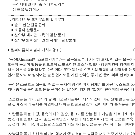
⃟ 우리시대 알피니즘과 대학산악부
⃟ 이 글을 남기면서
..........................................................................................................................................
⃟ 대학산악부 조직문화와 갈등문제
∎ 술로 인한 갈등문제
∎ 소통의 갈등문제
∎ 산악부 세대간 교육의 결함 문제
∎ 산악부원 이전의 인성 자체의 결함문제
..........................................................................................................................................
∎ 알피니즘의 이념과 가치지향 (1) ((洪
"등산(Alpinism)이 스포츠인가?"라는 물음으로부터 시작해 보자. 이 같은 물
오름이 육체적 활동을 함으로써 스포츠적인 요소가 있으나 행위자간에 경쟁하지 않음
하는 이론을 엉터리라고 단언한다. 또한 등산을 스포츠의 영역에서 설명하려는 멍
인사 뿐 아니라 심지어는 높은 인지도를 가진 산악인 등이 쓴 글에 의해 인터넷과 
등산은 스포츠로 접근할 수 없는 독자적 영역이며 이념체계를 가진다. 스포츠(Spo
지나 증진을 목적으로 몸을 움직이는 일"이며 경기란 "일정한 규칙아래 운동이나 
스포츠는 달리기, 던지기 및 뛰어오르기로부터 시작되었다. 이런 신체 활동은 모
을 것과 잠자리 문제를 해결하고자 하는 한편으로 삶에 있어 재미와 즐거움을 더
사람들은 하늘과 땅, 물속의 새와 짐승, 물고기를 잡는 힘과 기술을 서로에게 과
동 경기를 만들어냈다. 호모 사피엔스가 수렵과 채집문화에서 좀 더 안정된 목축
동 경기이다. 이것이 오늘날 스포츠의 기원이라는 것쯤은 누구나 다 아는 이야기
사냥감을 쫓기 위해 달리기에 힘써야 했고 달리는 능력을 서로 견주어 보기도 했다