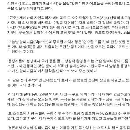
싱턴 산(1,917m, 프레지텐셜 산맥)을 올랐다. 인디언 가이드들을 동행하였으나 
죽을 것을 두려워했다고 한다.
1760년 제네바의 자연과학자 베네딕트 드 소쉬르4)가 알프스(Alps) 산맥의 최고봉
샤모니의 의사 미셸 바카르와 수정을 재취하던 자크 발마가 그 정상에 올랐다. 다
반사가(登攀史家)들은 근대 등반의 효시로 본다. 드 소쉬르를 과학적 근대등반의
지구상 곳곳에서 있었던 '산에서의 오름 짓'을 근대 알피니즘으로 재생(再生, rebir
오늘날 알피니즘(Alpinism)의 중요한 가치지향은 '순수한 오름 짓'에 관한 것일 
뿐 아니라 상(賞)을 받기 위함과는 무관한 행위이다. 산을 오르는 목적이 '오르는
수 없다는 것이다.
등정자들이 정상에서 국기 등을 들고 상징적 촬영을 하는 것은 알피니즘의 오름
보면 그저 관행적인 것일 뿐이다. 1981년 성대산악부가 안나푸르나 남봉을 등정
가 가진 알피니즘의 가치철학을 단적으로 보여 주는 것이다.
이 같은 점에 주목하면 근대등반의 효시가 된 몽블랑 등정에 상금을 내걸었고 
는 것이 나의 생각이다.
이에 더해 근대 등반 250년 역사에서 그 누구도 이 아이러니에 대하여 언급하고 
셰르파와 같이 산을 오르는 행위에 목적을 둔 사람을 안내하거나 짐을 나르며 돕는
해 등산행위가 아닌 등산행위를 돕는 행위이다. 이 같은 측면은 다음에 다시 논의
드 소쉬르에 의한 몽블랑 등정 이후 순수한 오름 짓으로의 등산, 스포츠와는 
였다. 그리고 지구상 각 대륙의 산으로 무대를 옮겨가게 되었고 그곳들에 전파된
결론해서 오늘날 알피니즘이라는 이름을 가진 등산행위는 스포츠와 일부 동질적