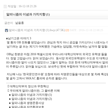
작성일 : 16-12-18 21:26
알피니즘의 이념과 가치지향 (1)
글쓴이 :
넓을홍
알피니즘의 이념과 가치지향 (1).hwp (47.5K)
[2]
DATE : 2016-12-18 22:08:25
∎남기고픈 이야기 3
몇 통의 OB 전화를 받았습니다. 관심과 적지 아니 공감을 가지신다니 나로서는 
남기려는 글 쓰는 계기가 어찌됐든 가슴에는 답답함, 머릿속에는 남겨야 할 말들로
OB님 한분은 마침 2016 엑셀시오에 우리나라 대학산악부의 외국인 유학생 들을
다. 정말 고맙습니다. 읽어 보았습니다. 동서양 외국인유학생이 수도권 각 대학
피니즘이란 말이 나오지 않았으나 그들이 말하는 것은 한국 대학산악부에서 알
이 주류입니다. 읽어들 보십시오. 보내주신 뜻에 부합하여 '우리시대 알피니즘과
지난해 나는 '한국문인연수원' 요청에 따라 저명문인들을 대상으로 몇 차례 특강을 가
몇 글자 고쳐서 SKKAC 홈피에 순차로 올립니다.
..........................................................................................................................................
⃟ 대학산악부의 정신과 무한혁신
⃟ 우리에게 알피니즘이란, 그 올바른 이해
∎ 알피니즘의 이념과 가치지향 (1)
∎ 알피니즘의 이념과 가치지향 (2)
∎ 알피니즘과 생명존중사상
∎ 알피니즘과 자연환경보호