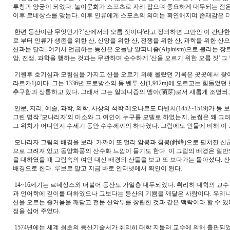
투창과 양궁이 되었다. 놀이문화가 스포츠로 자리 잡으며 중요하게 대두되는 점은 
이후 르네상스를 맞는다. 이후 인류에게 스포츠의 의미는 확연해지며 존재감은 
한편 등산이란 무엇인가? '산에서의 오름 짓이다'라고 정의하면 그만인 이 간단
로 부터 인류가 생존을 위한 산, 신앙을 위한 산, 전쟁을 위한 산, 과학을 위한
산과는 달리, 여기서 언급하는 등산은 오늘날 알피니즘(Alpinism)으로 불리는 장
앙, 전쟁, 과학을 행하는 것과는 무관하며 순수하게 '산을 오르기 위한 오름 짓' 
기원후 호기심과 모험심을 가지고 산을 오르기 위해 올랐던 기록은 곳곳에서 찾아 볼 
라르카1)이다. 그는 1336년 프로방스의 몽 벤투 산(1,912m)에 오르고는 힘
추구함과 상통하고 있다. 그래서 그는 알피니즘의 맹아(萌芽)로서 새롭게 조명되고
인문, 지리, 예술, 과학, 의학, 사상의 석학 레오나르도 다빈치(1452~1519)가
그린 명작 '모나리자'의 미소와 그 여인이 누구를 모델로 하였는지, 눈썹은 왜 그려
그 위치가 어디인지 수세기 동안 수수께끼의 하나였다. 그럼에도 인물에 비해 이 
모나리자 그림의 배경을 보라. 가까이 또 멀리 암봉과 침봉(針峰)으로 펼쳐진 산군(
으로 그려져 있고 동양화풍의 산수화 느낌이 들기도 한다. 이 그림의 배경은 일반
을 대하였을 때 그림속의 여인 대신 배경의 산들을 보고 또 보다가는 돌아섰다. 
배경으로 한다. 루브르 말고 지금 바로 인터넷에서 확인이 된다.
14~16세기는 르네상스와 더불어 등산도 가일층 대두되었다. 취리히 대학의 교수 콘
과 언어학에 깊이를 더하였으나 그보다는 등산의 기쁨을 깨달은 사람이다. 우리나
산을 오르는 즐거움을 깨닫고 전문 산악부를 창립한 것과 같은 맥락이라 할 수 있
정을 심어 주었다.
1574년에는 세계 최초의 등산기술서가 취리히 대학 지물러 교수에 의해 출판되었다