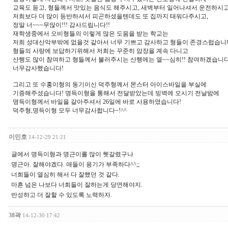
교육도 듣고, 형들께서 맛있는 음식도 해주시고, 새벽부터 일어나셔서 운전하시
저희보다 더 많이 등반하셔서 피곤하셨을텐데도 또 집까지 태워다주시고,
정말 너~~~무많이!!! 감사드립니다!!
재학생중에서 오비형들의 이렇게 많은 도움을 받는 학교는
저희 성대산악부밖에 없을것 같아서 너무 기쁘고 감사하고 형들이 존경스럽습니
형들의 사랑에 보답하기위해서 저희는 꾸준히 암장을 계속 다니고
산행도 많이 참여하고 형들께서 불러주시는 산행에는 열~~심히!! 참여하겠습니다
너무감사했습니다!
그리고 또 수홍이형의 동기이신 덕주형께서 몬스터 아이스바일을 부실에
기증해주셨습니다! 명득이형을 통해서 전달받았는데 빙벽에 오시기 전날밤에
명득이형께서 바일을 갈아주셔서 26일에 바로 사용하였습니다!
덕주형,명득이형 모두 너무감사합니다~!^^
이민호
14-12-29 21:21
글에서 명득이형과 명근이를 많이 헷갈렸구나
명근아. 잘해야겠다. 애들이 용기가 부족하다^^;;
너희들이 열심히 해서 다 잘했던 것 같다.
마흔 넘은 나보다 너희들이 잘하는게 당연해야지.
반성하고 더 잘할 수 있도록 노력하자.
38곽
14-12-30 17:42