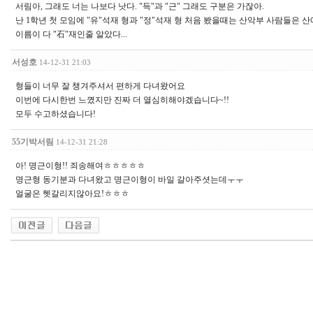
서림아, 그래도 너는 나보다 낫다. "득"과 "근" 그래도 구분은 가잖아.
난 1학년 첫 모임에 "유"석재 형과 "정"석재 형 처음 봤을때는 산악부 사람들은 
이름이 다 "石"재인줄 알았다...
서성호
14-12-31 21:03
형들이 너무 잘 챙겨주셔서 편하게 다녀왔어요
이번에 다시한번 느꼈지만 진짜 더 열심히해야겠습니다~!!
모두 수고하셨습니다!
55기박서림
14-12-31 21:28
아! 명근이형!! 죄송해여ㅎㅎㅎㅎㅎ
명근형 동기분과 다녀왔고 명근이형이 바일 갈아주셧는데ㅜㅜ
얼굴은 헷갈리지않아요!ㅎㅎㅎ