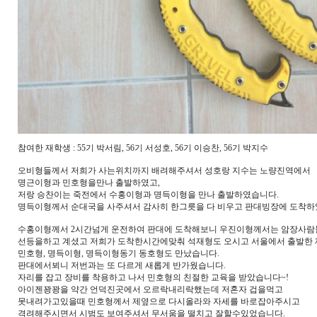
참여한 재학생 : 55기 박서림, 56기 서성호, 56기 이승찬, 56기 박지수
오비형들께서 저희가 사는위치까지 배려해주셔서 성호랑 지수는 노량진역에서
명근이형과 민호형을만나 출발하였고,
저랑 승찬이는 죽전에서 수홍이형과 명득이형을 만나 출발하였습니다.
명득이형께서 순대국을 사주셔서 감사히 한그릇을 다 비우고 판대빙장에 도착하
수홍이형께서 2시간넘게 운전하여 판대에 도착해보니 우진이형께서는 암장사람
선등을하고 계셨고 저희가 도착한시간에맞춰 석재형도 오시고 서울에서 출발한
민호형, 명득이형, 명득이형동기 동호형도 만났습니다.
판대에서뵈니 저번과는 또 다르게 새롭게 반가웠습니다.
자리를 잡고 장비를 착용하고 나서 민호형의 친절한 교육을 받았습니다~!
아이젠꽝꽝을 약간 언덕진곳에서 오르락내리락했는데 저혼자 겁을먹고
못내려가고있을때 민호형께서 제옆으로 다시올라와 자세를 바로잡아주시고
격려해주시면서 시범도 보여주셔서 무서움을 떨치고 잘할수있었습니다.