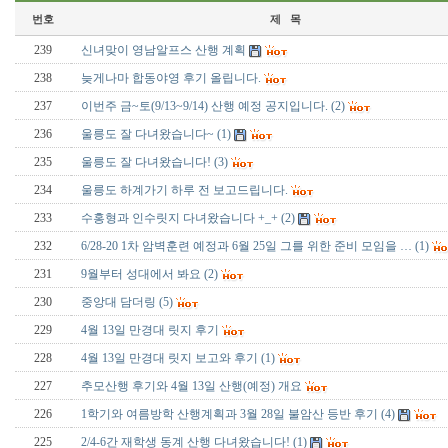
번호
제 목
239
신녀맞이 영남알프스 산행 계획
238
늦게나마 합동야영 후기 올립니다.
237
이번주 금~토(9/13~9/14) 산행 예정 공지입니다.
(2)
236
울릉도 잘 다녀왔습니다~
(1)
235
울릉도 잘 다녀왔습니다!
(3)
234
울릉도 하계가기 하루 전 보고드립니다.
233
수홍형과 인수릿지 다녀왔습니다 +_+
(2)
232
6/28-20 1차 암벽훈련 예정과 6월 25일 그를 위한 준비 모임을 …
(1)
231
9월부터 성대에서 봐요
(2)
230
중앙대 담더링
(5)
229
4월 13일 만경대 릿지 후기
228
4월 13일 만경대 릿지 보고와 후기
(1)
227
추모산행 후기와 4월 13일 산행(예정) 개요
226
1학기와 여름방학 산행계획과 3월 28일 불암산 등반 후기
(4)
225
2/4-6간 재학생 동계 산행 다녀왔습니다!
(1)